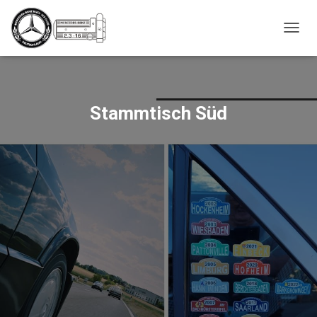
_script');
NAVIG
UMSC
Stammtisch Süd