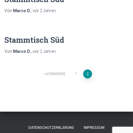
Von
Marco D.
, vor
2 Jahren
Stammtisch Süd
Von
Marco D.
, vor
2 Jahren
Seitennummerierung
VORHERIGE
1
2
der
Beiträge
DATENSCHUTZERKLÄRUNG
IMPRESSUM