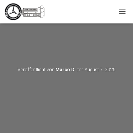
_script');
N
A
V
I
G
A
T
I
O
N
Veröffentlicht von
Marco D.
am
August 7, 2026
U
M
S
C
H
A
L
T
E
N