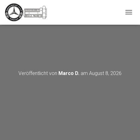
_script');
N
A
V
I
G
A
T
I
O
N
Veröffentlicht von
Marco D.
am
August 8, 2026
U
M
S
C
H
A
L
T
E
N