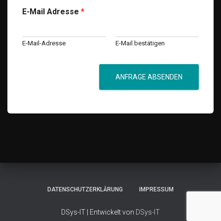
E-Mail Adresse
*
E-Mail-Adresse
E-Mail bestätigen
ANFRAGE ABSENDEN
A
l
t
e
r
n
a
t
i
DATENSCHUTZERKLÄRUNG
IMPRESSUM
v
e
DSys-IT | Entwickelt von
DSys-IT
: