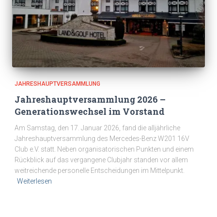
JAHRESHAUPTVERSAMMLUNG
Jahreshauptversammlung 2026 –
Generationswechsel im Vorstand
Am Samstag, den 17. Januar 2026, fand die alljährliche
Jahreshauptversammlung des Mercedes-Benz W201 16V
Club e.V. statt. Neben organisatorischen Punkten und einem
Rückblick auf das vergangene Clubjahr standen vor allem
weitreichende personelle Entscheidungen im Mittelpunkt.
Weiterlesen