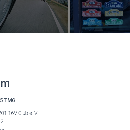
um
 5 TMG
1 16V Club e. V.
 2
gen