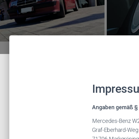
Impress
Angaben gemäß §
Mercedes-Benz W20
Graf-Eberhard-Weg
71706 Markgrönin