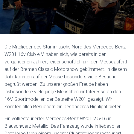
Die Mitglieder des Stammtischs Nord des Mercedes-Benz
W201 16v Club e.V. haben sich, wie bereits in den
vergangenen Jahren, leidenschaftlich um den Messeauftritt
auf der Bremen Classic Motorshow gekümmert. In diesem
Jahr konnten auf der Messe besonders viele Besucher
begrüßt werden. Zu unserer großen Freude haben
insbesondere viele junge Menschen ihr Interesse an den
16V-Sportmodellen der Baureihe W201 gezeigt. Wir
konnten allen Besuchern ein besonderes Highlight bieten:
Ein vollrestaurierter Mercedes-Benz W201 2.5-16 in
Blauschwarz Metallic. Das Fahrzeug wurde in liebevoller
Detailarbeit von einem unserer Clubmitglieder restauriert