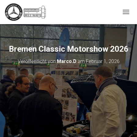
_script');
N
A
V
I
G
A
Bremen Classic Motorshow 2026
T
I
Veröffentlicht von
Marco.D
am
Februar 1, 2026
O
N
U
M
S
C
H
A
L
T
E
N