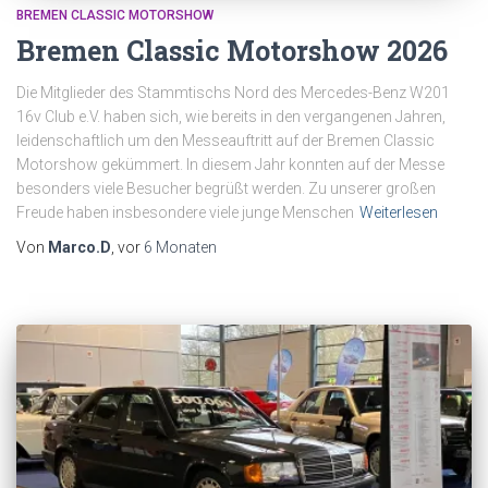
BREMEN CLASSIC MOTORSHOW
Bremen Classic Motorshow 2026
Die Mitglieder des Stammtischs Nord des Mercedes-Benz W201
16v Club e.V. haben sich, wie bereits in den vergangenen Jahren,
leidenschaftlich um den Messeauftritt auf der Bremen Classic
Motorshow gekümmert. In diesem Jahr konnten auf der Messe
besonders viele Besucher begrüßt werden. Zu unserer großen
Freude haben insbesondere viele junge Menschen
Weiterlesen
Von
Marco.D
, vor
6 Monaten