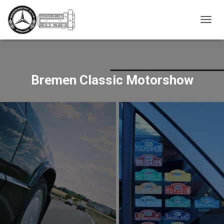
_script');
NAVIG
UMSC
Bremen Classic Motorshow