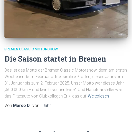
BREMEN CLASSIC MOTORSHOW
Die Saison startet in Bremen
Das ist das Motto der Bremen Classic Motorshow, denn am ersten
Wochenende im Februar öffnet sie ihre Pforten, dieses Jahr vom
31. Januar bis zum 2. Februar 2025. Unser Motto war dieses Jahr
„500.000 km – und kein bisschen leise“. Und Hauptdarsteller war
das Flitzeauto von Clubkollegen Erik, das auf
Weiterlesen
Von
Marco D.
, vor
1 Jahr