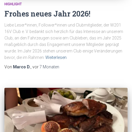
HIGHLIGHT
Frohes neues Jahr 2026!
Liebe Leser*innen, Follower*innen und Clubmitglieder, der W201
16V Club e. V. bedankt sich herzlich für das Interesse an unserem
Club, an den Fahrzeugen sowie am Clubleben, das im Jahr 2025
maßgeblich durch das Engagement unserer Mitglieder geprägt
wurde. Im Jahr 2026 stehen unserem Club einige Veränderungen
bevor, die im Rahmen
Weiterlesen
Von
Marco D.
, vor
7 Monaten