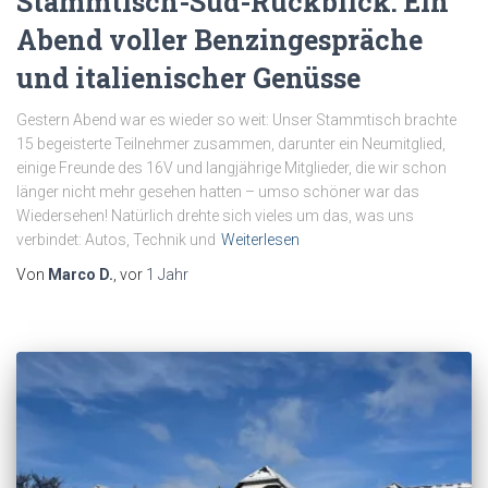
Stammtisch-Süd-Rückblick: Ein
Abend voller Benzingespräche
und italienischer Genüsse
Gestern Abend war es wieder so weit: Unser Stammtisch brachte
15 begeisterte Teilnehmer zusammen, darunter ein Neumitglied,
einige Freunde des 16V und langjährige Mitglieder, die wir schon
länger nicht mehr gesehen hatten – umso schöner war das
Wiedersehen! Natürlich drehte sich vieles um das, was uns
verbindet: Autos, Technik und
Weiterlesen
Von
Marco D.
, vor
1 Jahr