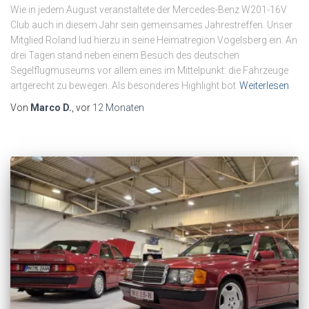
Wie in jedem August veranstaltete der Mercedes-Benz W201-16V
Club auch in diesem Jahr sein gemeinsames Jahrestreffen. Unser
Mitglied Roland lud hierzu in seine Heimatregion Vogelsberg ein. An
drei Tagen stand neben einem Besuch des deutschen
Segelflugmuseums vor allem eines im Mittelpunkt: die Fahrzeuge
artgerecht zu bewegen. Als besonderes Highlight bot
Weiterlesen
Von
Marco D.
, vor
12 Monaten