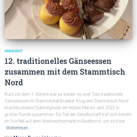
HIGHLIGHT
12. traditionelles Gänseessen
zusammen mit dem Stammtisch
Nord
Kurz vor dem 1. Advent war es wieder so weit: Das traditionelle
Gänseessen im Stammlokal Braaker Krug des Stammtisch Nord
brachte unsere Clubmitglieder ein letztes Mal im Jahr 2025 in
großer Runde zusammen. Ein Teil der Gesellschaft traf sich bereits
im Vorfeld auf dem Weihnachtsmarkt in Basthorst, um sich bei
Weiterlesen