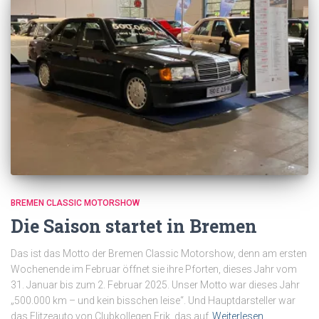
BREMEN CLASSIC MOTORSHOW
Die Saison startet in Bremen
Das ist das Motto der Bremen Classic Motorshow, denn am ersten
Wochenende im Februar öffnet sie ihre Pforten, dieses Jahr vom
31. Januar bis zum 2. Februar 2025. Unser Motto war dieses Jahr
„500.000 km – und kein bisschen leise“. Und Hauptdarsteller war
das Flitzeauto von Clubkollegen Erik, das auf
Weiterlesen