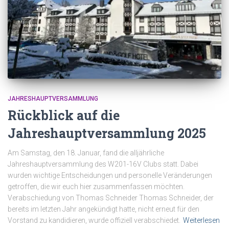
JAHRESHAUPTVERSAMMLUNG
Rückblick auf die
Jahreshauptversammlung 2025
Am Samstag, den 18. Januar, fand die alljährliche
Jahreshauptversammlung des W201-16V Clubs statt. Dabei
wurden wichtige Entscheidungen und personelle Veränderungen
getroffen, die wir euch hier zusammenfassen möchten.
Verabschiedung von Thomas Schneider Thomas Schneider, der
bereits im letzten Jahr angekündigt hatte, nicht erneut für den
Vorstand zu kandidieren, wurde offiziell verabschiedet.
Weiterlesen