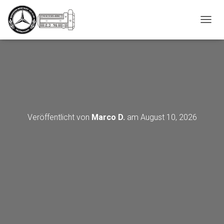
_script');
N
A
V
I
G
A
T
I
O
N
Veröffentlicht von
Marco D.
am
August 10, 2026
U
M
S
C
H
A
L
T
E
N