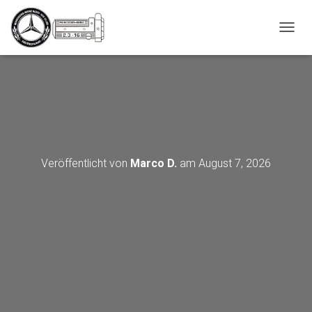
_script');
N
A
V
I
G
A
T
I
O
N
Veröffentlicht von
Marco D.
am
August 7, 2026
U
M
S
C
H
A
L
T
E
N