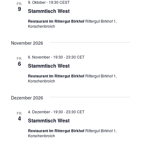
9. Oktober - 19:30
CEST
u
FR.
g
9
Stammtisch West
A
n
Restaurant Im Rittergut Birkhof
Rittergut Birkhof 1,
Korschenbroich
n
g
s
November 2026
e
i
6. November - 19:30
-
23:30
CET
FR.
n
6
c
Stammtisch West
S
Restaurant Im Rittergut Birkhof
Rittergut Birkhof 1,
h
Korschenbroich
u
t
Dezember 2026
e
c
4. Dezember - 19:30
-
23:30
CET
n
FR.
h
4
Stammtisch West
-
Restaurant Im Rittergut Birkhof
Rittergut Birkhof 1,
e
Korschenbroich
N