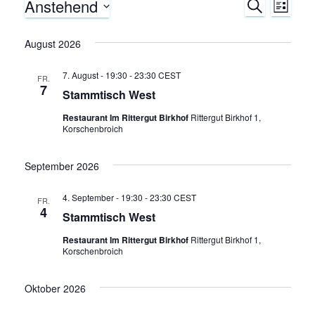
Anstehend
Veranstaltungen
S
V
V
L
U
I
D
C
e
e
S
a
August 2026
H
T
E
r
t
E
r
7. August - 19:30
-
23:30
CEST
u
FR.
a
7
Stammtisch West
m
a
n
w
Restaurant Im Rittergut Birkhof
Rittergut Birkhof 1,
Korschenbroich
ä
n
s
h
s
September 2026
t
l
e
a
t
4. September - 19:30
-
23:30
CEST
n
FR.
4
Stammtisch West
.
l
a
Restaurant Im Rittergut Birkhof
Rittergut Birkhof 1,
t
Korschenbroich
l
u
Oktober 2026
t
n