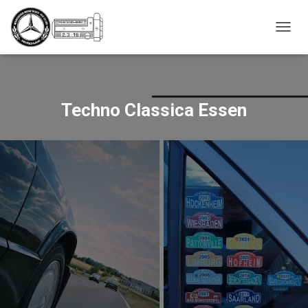
_script');
NAVIG
UMSC
Techno Classica Essen