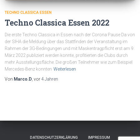
TECHNO CLASSICA ESSEN
Techno Classica Essen 2022
Die erste Techno Classica in Essen nach der Corona Pause Da von
der SIHA die Meldung über das Stattfinden der Veranstaltung im
Rahmen der 3G-Bedingungen und mit Maskentragpflicht erst am 9.
März 2022 publiziert werden konnte, profitierten die Clubs durch
mehr Ausstellungsfläche. Die großen Teilnehmer wie zum Beispiel
Mercedes-Benz konnten
Weiterlesen
Von
Marco.D
, vor
4 Jahren
DATENSCHUTZERKLÄRUNG
IMPRESSUM