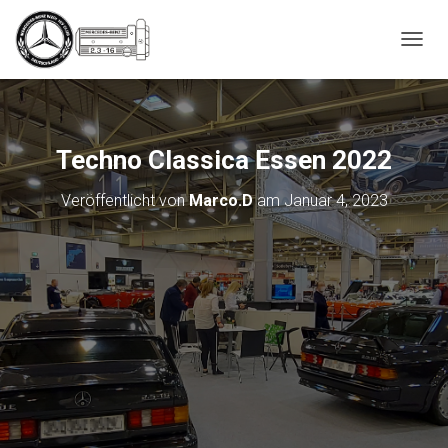
_script');
N
A
V
I
G
A
Techno Classica Essen 2022
T
I
Veröffentlicht von
Marco.D
am
Januar 4, 2023
O
N
U
M
S
C
H
A
L
T
E
N