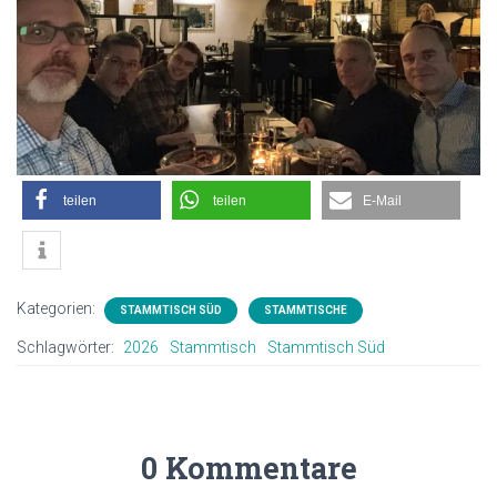
teilen
teilen
E-Mail
Kategorien:
STAMMTISCH SÜD
STAMMTISCHE
Schlagwörter:
2026
Stammtisch
Stammtisch Süd
0 Kommentare