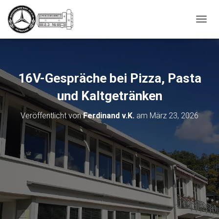
_script');
N
A
V
I
G
A
16V-Gespräche bei Pizza, Pasta
T
I
und Kaltgetränken
O
N
Veröffentlicht von
Ferdinand v.K.
am
März 23, 2026
U
M
S
C
H
A
L
T
E
N