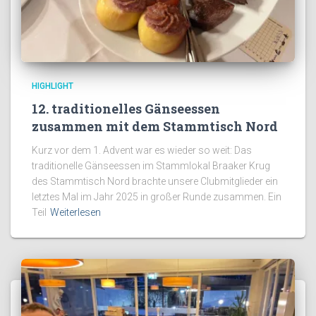
HIGHLIGHT
12. traditionelles Gänseessen
zusammen mit dem Stammtisch Nord
Kurz vor dem 1. Advent war es wieder so weit: Das
traditionelle Gänseessen im Stammlokal Braaker Krug
des Stammtisch Nord brachte unsere Clubmitglieder ein
letztes Mal im Jahr 2025 in großer Runde zusammen. Ein
Teil
Weiterlesen