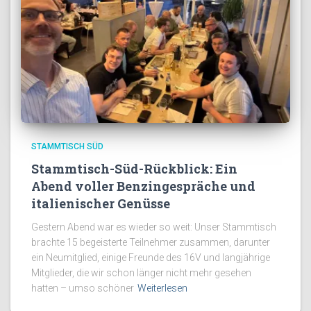
STAMMTISCH SÜD
Stammtisch-Süd-Rückblick: Ein
Abend voller Benzingespräche und
italienischer Genüsse
Gestern Abend war es wieder so weit: Unser Stammtisch
brachte 15 begeisterte Teilnehmer zusammen, darunter
ein Neumitglied, einige Freunde des 16V und langjährige
Mitglieder, die wir schon länger nicht mehr gesehen
hatten – umso schöner
Weiterlesen