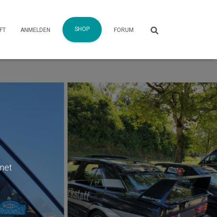
SHOP
FT
ANMELDEN
FORUM
net