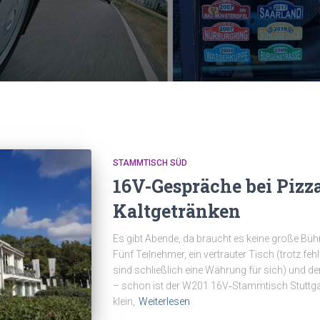
STAMMTISCH SÜD
16V-Gespräche bei Pizza
Kaltgetränken
Es gibt Abende, da braucht es keine große Bü
Fünf Teilnehmer, ein vertrauter Tisch (trotz f
sind schließlich eine Währung für sich) und de
– schon ist der W201 16V‑Stammtisch Stuttga
klein,
Weiterlesen