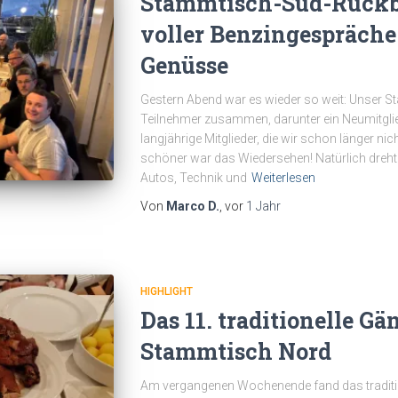
Stammtisch-Süd-Rückbl
voller Benzingespräche
Genüsse
Gestern Abend war es wieder so weit: Unser S
Teilnehmer zusammen, darunter ein Neumitglie
langjährige Mitglieder, die wir schon länger n
schöner war das Wiedersehen! Natürlich drehte
Autos, Technik und
Weiterlesen
Von
Marco D.
, vor
1 Jahr
HIGHLIGHT
Das 11. traditionelle G
Stammtisch Nord
Am vergangenen Wochenende fand das tradit