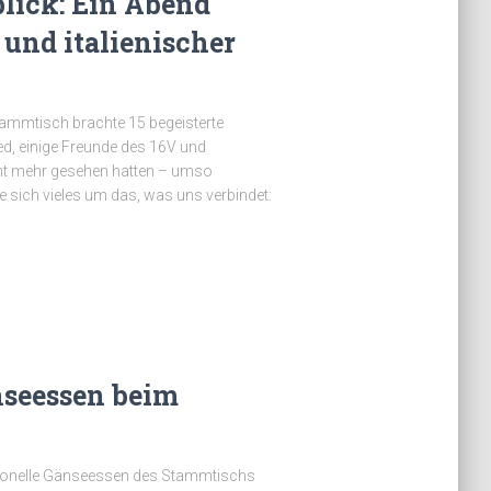
ick: Ein Abend
 und italienischer
tammtisch brachte 15 begeisterte
d, einige Freunde des 16V und
icht mehr gesehen hatten – umso
 sich vieles um das, was uns verbindet:
änseessen beim
ionelle Gänseessen des Stammtischs