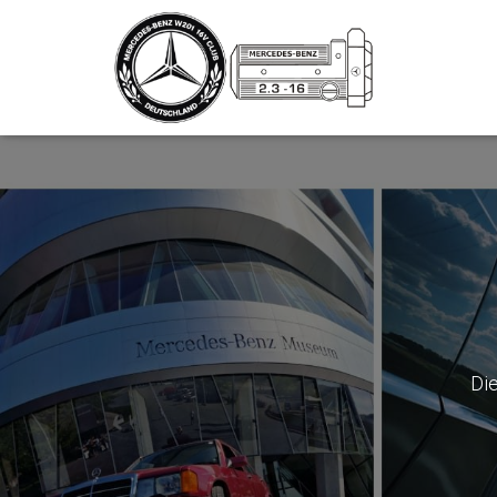
_script');
Di