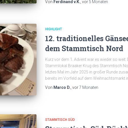
Von
Ferdinand v.K.
, vor
5 Monaten
HIGHLIGHT
12. traditionelles Gän
dem Stammtisch Nord
Kurz vor dem 1. Advent war es wieder so weit:
Stammlokal Braaker Krug des Stammtisch Nord
letztes Mal im Jahr 2025 in großer Runde zusam
bereits im Vorfeld auf dem Weihnachtsmarkt in
Von
Marco D.
, vor
7 Monaten
STAMMTISCH SÜD