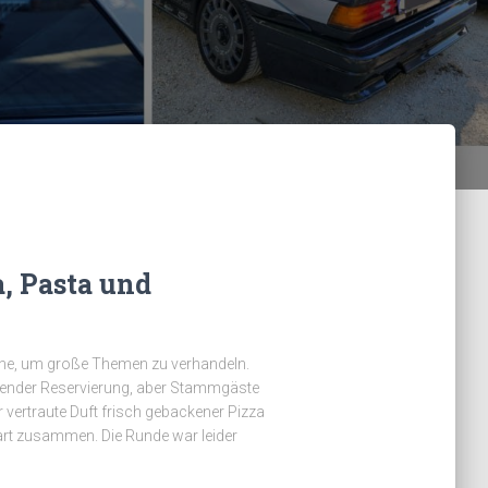
, Pasta und
hne, um große Themen zu verhandeln.
ehlender Reservierung, aber Stammgäste
r vertraute Duft frisch gebackener Pizza
rt zusammen. Die Runde war leider