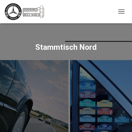
_script');
NAVIG
UMSC
Stammtisch Nord