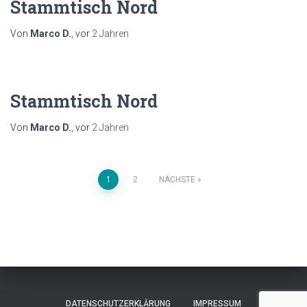
Stammtisch Nord
Von
Marco D.
, vor
2 Jahren
Stammtisch Nord
Von
Marco D.
, vor
2 Jahren
Seitennummerierung
1
2
NÄCHSTE
der
Beiträge
DATENSCHUTZERKLÄRUNG
IMPRESSUM