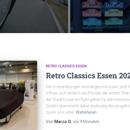
RETRO CLASSICS ESSEN
Retro Classics Essen 20
Die Vorbereitungen sind abgeschlossen: jetzt f
öffnen sich endlich die Pforten der ersten “Re
der Stadt Essen im Ruhrgebiet für alle interes
GmbH übernimmt dabei erstmalig die langjähri
zuvor von unter
Weiterlesen
Von
Marco.D
, vor
4 Monaten