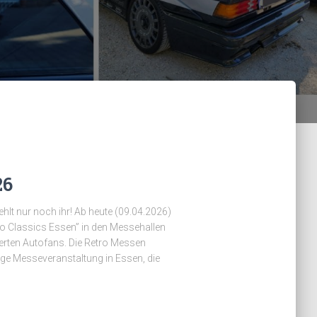
26
ehlt nur noch ihr! Ab heute (09.04.2026)
tro Classics Essen” in den Messehallen
sierten Autofans. Die Retro Messen
ge Messeveranstaltung in Essen, die