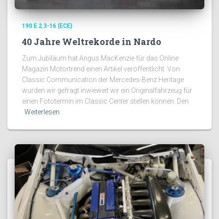
190 E 2.3-16 (ECE)
40 Jahre Weltrekorde in Nardo
Zum Jubiläum hat Angus MacKenzie für das Online
Magazin Motortrend einen Artikel veröffentlicht. Von
Classic Communication der Mercedes-Benz Heritage
wurden wir gefragt inwieweit wir ein Originalfahrzeug für
einen Fototermin im Classic Center stellen können. Den
Weiterlesen