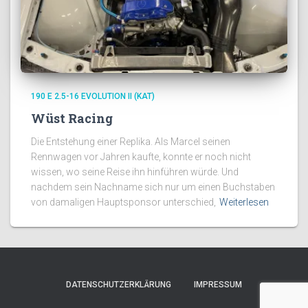
190 E 2.5-16 EVOLUTION II (KAT)
Wüst Racing
Die Entstehung einer Replika. Als Marcel seinen
Rennwagen vor Jahren kaufte, konnte er noch nicht
wissen, wo seine Reise ihn hinführen würde. Und
nachdem sein Nachname sich nur um einen Buchstaben
von damaligen Hauptsponsor unterschied,
Weiterlesen
DATENSCHUTZERKLÄRUNG
IMPRESSUM