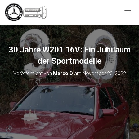
_script');
N
A
V
I
G
A
30 Jahre W201 16V: Ein Jubiläum
T
I
der Sportmodelle
O
N
Veröffentlicht von
Marco.D
am
November 20, 2022
U
M
S
C
H
A
L
T
E
N