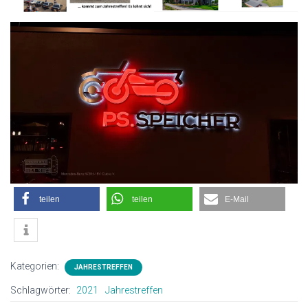
teilen
teilen
E-Mail
Kategorien:
JAHRESTREFFEN
Schlagwörter:
2021
Jahrestreffen