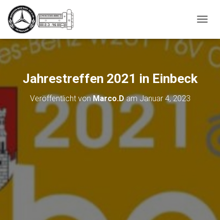
_script');
N
A
V
I
G
A
Jahrestreffen 2021 in Einbeck
T
I
Veröffentlicht von
Marco.D
am
Januar 4, 2023
O
N
U
M
S
C
H
A
L
T
E
N