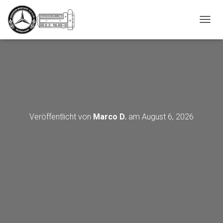
_script');
N
A
V
I
G
A
T
I
O
N
Veröffentlicht von
Marco D.
am
August 6, 2026
U
M
S
C
H
A
L
T
E
N