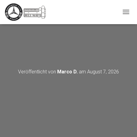
_script');
N
A
V
I
G
A
T
I
O
N
Veröffentlicht von
Marco D.
am
August 7, 2026
U
M
S
C
H
A
L
T
E
N