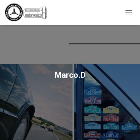
_script');
NAVIG
UMSC
Marco.D