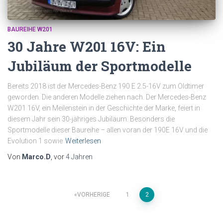
BAUREIHE W201
30 Jahre W201 16V: Ein
Jubiläum der Sportmodelle
Bereits 2018 ist der Mercedes-Benz 190 E 2.5-16V zum Oldtimer
geworden. Die anderen Modelle ziehen nach. Der Mercedes-Benz
W201 16V, ein Meilenstein in der Geschichte der Marke, feiert in
diesem Jahr sein 30-jähriges Jubiläum. Besonders die
Sportmodelle dieser Baureihe – allen voran der 190E 16V und die
Evolution 1 sowie
Weiterlesen
Von
Marco.D
, vor
4 Jahren
Seitennummerierung
VORHERIGE
1
2
der