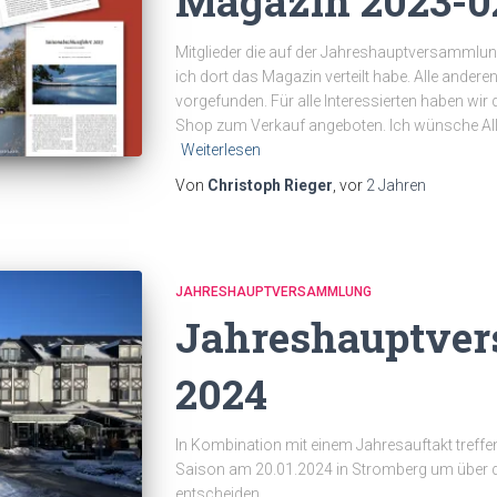
Magazin 2023-02
Mitglieder die auf der Jahreshauptversammlung
ich dort das Magazin verteilt habe. Alle anderen
vorgefunden. Für alle Interessierten haben wir
Shop zum Verkauf angeboten. Ich wünsche Allen
Weiterlesen
Von
Christoph Rieger
, vor
2 Jahren
JAHRESHAUPTVERSAMMLUNG
Jahreshauptve
2024
In Kombination mit einem Jahresauftakt treffen
Saison am 20.01.2024 in Stromberg um über d
entscheiden.