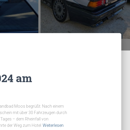
024 am
trandbad Moos begrüßt. Nach einem
schein mit über 30 Fahrzeugen durch
r Tages – dem Rheinfall von
hrte der Weg zum Hotel
Weiterlesen