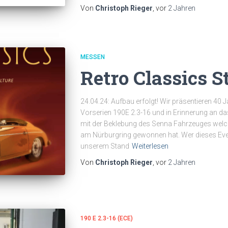
Von
Christoph Rieger
, vor
2 Jahren
MESSEN
Retro Classics S
24.04.24: Aufbau erfolgt! Wir präsentieren 40 
Vorserien 190E 2.3-16 und in Erinnerung an d
mit der Beklebung des Senna Fahrzeuges wel
am Nürburgring gewonnen hat. Wer dieses Even
unserem Stand
Weiterlesen
Von
Christoph Rieger
, vor
2 Jahren
190 E 2.3-16 (ECE)