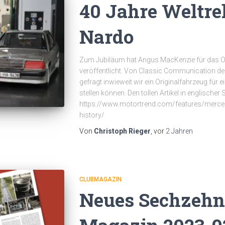
40 Jahre Weltre
Nardo
Zum Jubiläum hat Angus MacKenzie für das On
veröffentlicht. Von Classic Communication de
gefragt inwieweit wir ein Originalfahrzeug für 
stellen können. Den tollen Artikel in englischer S
https://www.motortrend.com/features/merced
history/
Von
Christoph Rieger
, vor
2 Jahren
CLUBMAGAZIN
Neues Sechzehn