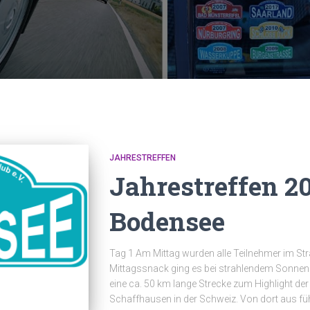
JAHRESTREFFEN
Jahrestreffen 2
Bodensee
Tag 1 Am Mittag wurden alle Teilnehmer im S
Mittagssnack ging es bei strahlendem Sonnen
eine ca. 50 km lange Strecke zum Highlight de
Schaffhausen in der Schweiz. Von dort aus fü