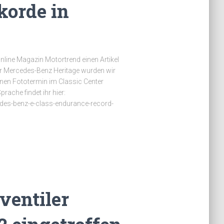
korde in
line Magazin Motortrend einen Artikel
r Mercedes-Benz Heritage wurden wir
einen Fototermin im Classic Center
prache findet ihr hier:
es-benz-e-class-endurance-record-
ventiler