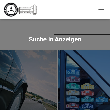
_script');
N
A
V
I
G
A
Suche in Anzeigen
T
I
O
N
U
M
S
C
H
A
L
T
E
N