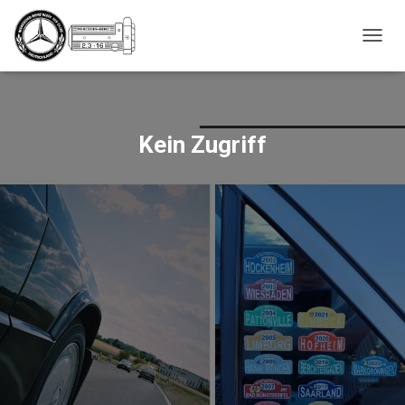
_script');
N
A
V
I
G
A
Kein Zugriff
T
I
O
N
U
M
S
C
H
A
L
T
E
N