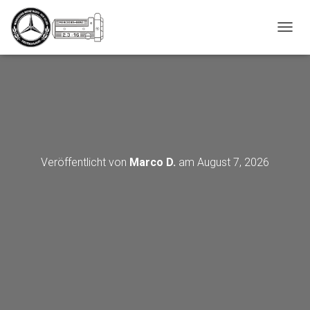
_script');
N
A
V
I
G
A
T
I
O
N
Veröffentlicht von
Marco D.
am
August 7, 2026
U
M
S
C
H
A
L
T
E
N