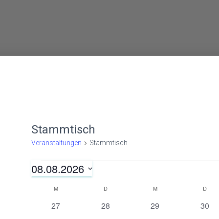
Stammtisch
Veranstaltungen
Stammtisch
08.08.2026
Veranstaltungen
D
M
MONTAG
D
DIENSTAG
M
MITTWOCH
D
DON
K
a
0
0
0
0
27
28
29
30
t
V
V
V
V