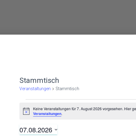
Stammtisch
Veranstaltungen
Stammtisch
Veranstaltungen
Keine Veranstaltungen für 7. August 2026 vorgesehen. Hier g
H
Veranstaltungen
.
i
für
n
07.08.2026
w
e